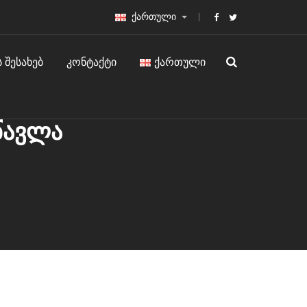
ქართული
Ს ᲨᲔᲡᲐᲮᲔᲑ
ᲙᲝᲜᲢᲐᲥᲢᲘ
ᲥᲐᲠᲗᲣᲚᲘ
წავლა